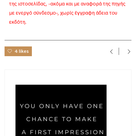
της ιστοσελίδας, -ακόμα και με αναφορά της πηγής
με ενεργό σύνδεσμο-, χωρίς έγγραφη άδεια του
εκδότη.
4 likes