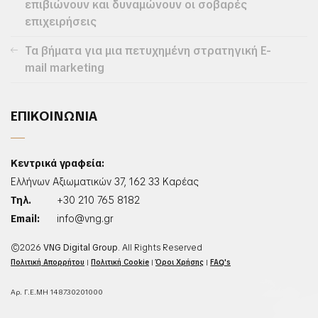
επιβιώνουν και δυναμώνουν οι σοβαρές
επιχειρήσεις
Τα βήματα για μια πετυχημένη στρατηγική E-
mail marketing
ΕΠΙΚΟΙΝΩΝΙΑ
Κεντρικά γραφεία:
Ελλήνων Αξιωματικών 37, 162 33 Καρέας
Τηλ.
+30 210 765 8182
Email:
info@vng.gr
©2026
VNG Digital Group
. All Rights Reserved
Πολιτική Απορρήτου
|
Πολιτική Cookie
|
Όροι Χρήσης
|
FAQ's
Αρ. Γ.Ε.ΜΗ 148730201000