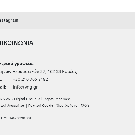
nstagram
ΠΙΚΟΙΝΩΝΙΑ
ντρικά γραφεία:
λήνων Αξιωματικών 37, 162 33 Καρέας
.
+30 210 765 8182
il:
info@vng.gr
026
VNG Digital Group
. All Rights Reserved
|
|
|
ιτική Απορρήτου
Πολιτική Cookie
Όροι Χρήσης
FAQ's
Γ.Ε.ΜΗ 148730201000