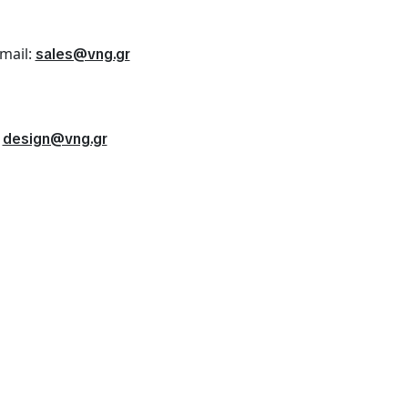
mail:
sales@vng.gr
:
design@vng.gr