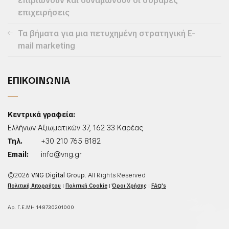
επιβιώνουν και δυναμώνουν οι σοβαρές
επιχειρήσεις
Τα βήματα για μια πετυχημένη στρατηγική E-
mail marketing
ΕΠΙΚΟΙΝΩΝΙΑ
Κεντρικά γραφεία:
Ελλήνων Αξιωματικών 37, 162 33 Καρέας
Τηλ.
+30 210 765 8182
Email:
info@vng.gr
©2026
VNG Digital Group
. All Rights Reserved
Πολιτική Απορρήτου
|
Πολιτική Cookie
|
Όροι Χρήσης
|
FAQ's
Αρ. Γ.Ε.ΜΗ 148730201000