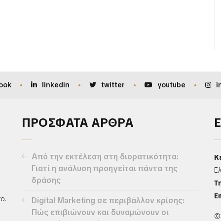
ook
linkedin
twitter
youtube
i
ΠΡΟΣΦΑΤΑ ΑΡΘΡΑ
Από την εκτέλεση στη διορατικότητα:
Κ
Γιατί η ανάλυση προηγείται πάντα της
Ε
δράσης
Τ
Em
ο.
Digital Marketing σε περιβάλλον κρίσης:
Πώς επιβιώνουν και δυναμώνουν οι
©