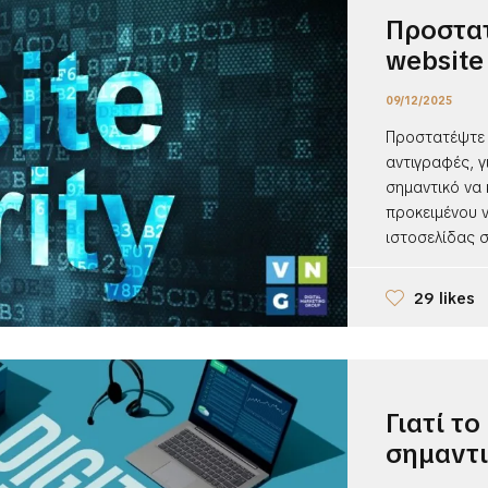
Προστατ
website
09/12/2025
Προστατέψτε 
αντιγραφές, γι
σημαντικό να
προκειμένου ν
ιστοσελίδας σα
29 likes
Γιατί το
σημαντι