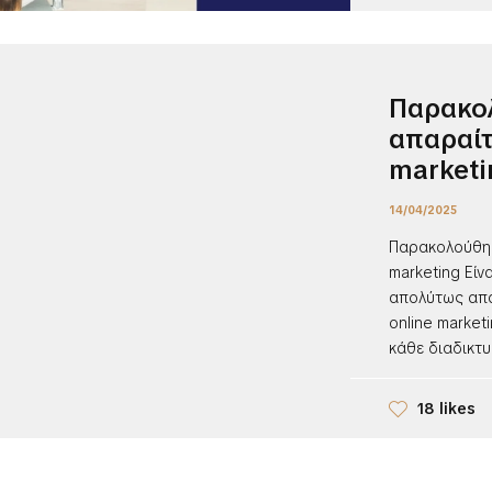
Παρακο
απαραίτ
marketi
14/04/2025
Παρακολούθησ
marketing Είνα
απολύτως απα
online market
κάθε διαδικτυ
18 likes