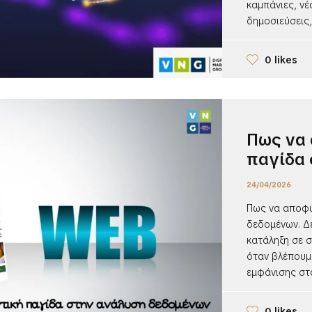
καμπάνιες, νέ
δημοσιεύσεις,
0 likes
Πως να 
παγίδα
24/04/2026
Πως να αποφύ
δεδομένων. Δ
κατάληξη σε 
όταν βλέπουμε
εμφάνισης στα
0 likes