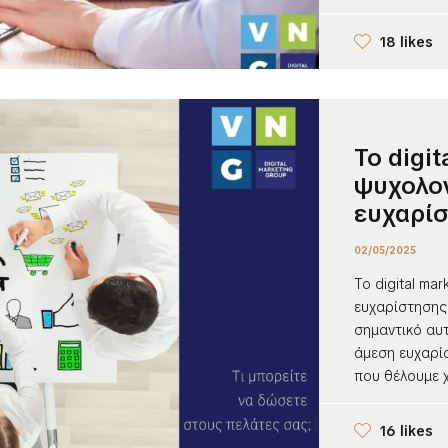
18 likes
Το digit
ψυχολογ
ευχαρί
02/05/2025
Το digital ma
ευχαρίστησης"
σημαντικό αυτ
άμεση ευχαρίσ
που θέλουμε χ
16 likes