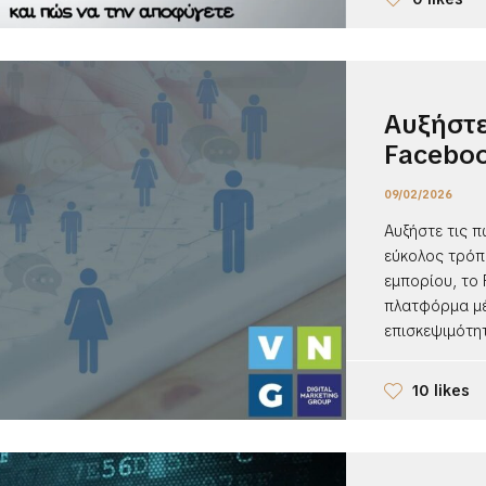
Αυξήστε
Facebo
09/02/2026
Αυξήστε τις π
εύκολος τρόπ
εμπορίου, το 
πλατφόρμα μέ
επισκεψιμότητ
10 likes