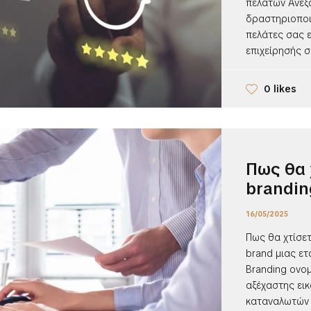
πελατών Ανεξ
δραστηριοποι
πελάτες σας εί
επιχείρησής σα
0 likes
Πως θα 
brandin
16/05/2025
Πως θα χτίσετ
brand μιας ετ
Branding ονομ
αξέχαστης εικ
καταναλωτών Π