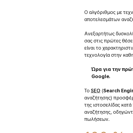
Ο αλγόριθμος με τεχν
αποτελεσμάτων αναζή
Ανεξαρτήτως δυσκολία
σας στις πρώτες θέσε
είναι το χαρακτηριστ
τεχνολογία στην καθη
Ώρα για την πρώ
Google.
Το
SEO
(
Search Engi
αναζήτησης) προσφέρ
της ιστοσελίδας κατά 
αναζήτησης, οδηγώντα
πωλήσεων.