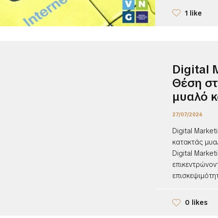
1 like
Digital
Θέση στ
μυαλό κ
27/07/2026
Digital Marke
κατακτάς μυα
Digital Marke
επικεντρώνον
επισκεψιμότητ
0 likes