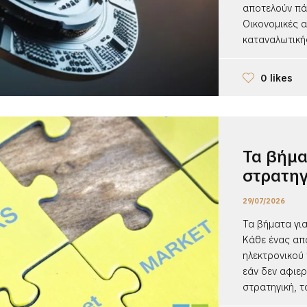
αποτελούν πάν
Οικονομικές 
καταναλωτικής
0 likes
Τα βήμα
στρατηγ
29/07/2026
Τα βήματα για
Κάθε ένας απ
ηλεκτρονικού 
εάν δεν αφιερ
στρατηγική, τ