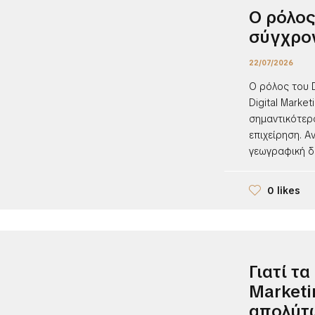
Ο ρόλος
σύγχρο
22/07/2026
Ο ρόλος του D
Digital Market
σημαντικότερ
επιχείρηση. Α
γεωγραφική δρ
0 likes
Γιατί τα
Marketi
απολύτω