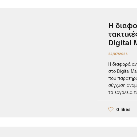
Η διαφο
τακτικέ
Digital
24/07/2026
Η διαφορά ανά
στο Digital M
που παρατηρού
σύγχυση ανάμε
τα εργαλεία τις
0 likes