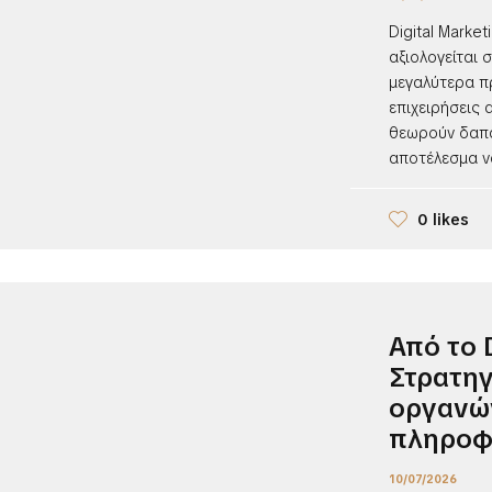
Digital Marke
αξιολογείται 
μεγαλύτερα π
επιχειρήσεις α
θεωρούν δαπάν
αποτέλεσμα να
0 likes
Από το 
Στρατηγ
οργανώ
πληροφο
10/07/2026