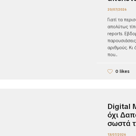
20/07/2026
Γιατί τα περι
απολύτως τίπ
reports. Εβδο
παρουσιάσεις,
αριθμούς. Κι
που...
0 likes
Digital
όχι Δαπ
σωστά τ
13/07/2026