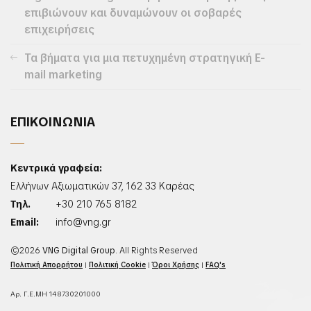
επιβιώνουν και δυναμώνουν οι σοβαρές
επιχειρήσεις
Τα βήματα για μια πετυχημένη στρατηγική E-
mail marketing
ΕΠΙΚΟΙΝΩΝΙΑ
Κεντρικά γραφεία:
Ελλήνων Αξιωματικών 37, 162 33 Καρέας
Τηλ.
+30 210 765 8182
Email:
info@vng.gr
©2026
VNG Digital Group
. All Rights Reserved
Πολιτική Απορρήτου
|
Πολιτική Cookie
|
Όροι Χρήσης
|
FAQ's
Αρ. Γ.Ε.ΜΗ 148730201000