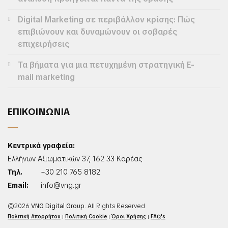
Digital Marketing σε περιβάλλον κρίσης: Πώς
επιβιώνουν και δυναμώνουν οι σοβαρές
επιχειρήσεις
Τα βήματα για μια πετυχημένη στρατηγική E-
mail marketing
ΕΠΙΚΟΙΝΩΝΙΑ
Κεντρικά γραφεία:
Ελλήνων Αξιωματικών 37, 162 33 Καρέας
Τηλ.
+30 210 765 8182
Email:
info@vng.gr
©2026
VNG Digital Group
. All Rights Reserved
Πολιτική Απορρήτου
|
Πολιτική Cookie
|
Όροι Χρήσης
|
FAQ's