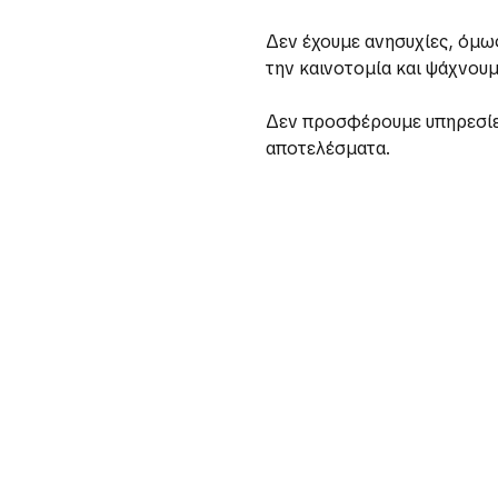
Δεν έχουμε ανησυχίες, όμω
την καινοτομία και ψάχνουμ
Δεν προσφέρουμε υπηρεσίε
αποτελέσματα.
ίσουμε
ικά που διακρίνουν
αβάζοντας τα και πολύ
άγκη να
ωρίσουμε.