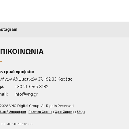
nstagram
ΕΠΙΚΟΙΝΩΝΙΑ
εντρικά γραφεία:
λλήνων Αξιωματικών 37, 162 33 Καρέας
ηλ.
+30 210 765 8182
ail:
info@vng.gr
2026
VNG Digital Group
. All Rights Reserved
λιτική Απορρήτου
|
Πολιτική Cookie
|
Όροι Χρήσης
|
FAQ's
. Γ.Ε.ΜΗ 148730201000