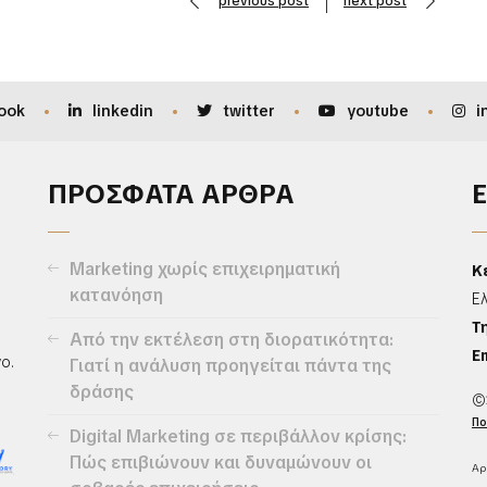
previous post
next post
ook
linkedin
twitter
youtube
i
ΠΡΟΣΦΑΤΑ ΑΡΘΡΑ
Marketing χωρίς επιχειρηματική
Κ
κατανόηση
Ε
Τ
Από την εκτέλεση στη διορατικότητα:
Em
ο.
Γιατί η ανάλυση προηγείται πάντα της
δράσης
©
Πο
Digital Marketing σε περιβάλλον κρίσης:
Πώς επιβιώνουν και δυναμώνουν οι
Αρ