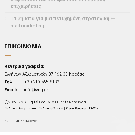
επιχειρήσεις
Τα βήματα για μια πετυχημένη στρατηγική E-
mail marketing
ΕΠΙΚΟΙΝΩΝΙΑ
Κεντρικά γραφεία:
Ελλήνων Αξιωματικών 37, 162 33 Καρέας
Τηλ.
+30 210 765 8182
Email:
info@vng.gr
©2026
VNG Digital Group
. All Rights Reserved
Πολιτική Απορρήτου
|
Πολιτική Cookie
|
Όροι Χρήσης
|
FAQ's
Αρ. Γ.Ε.ΜΗ 148730201000