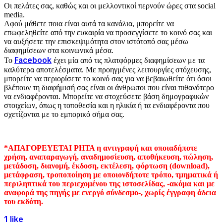
Οι πελάτες σας, καθώς και οι μελλοντικοί περνούν ώρες στα social
media.
Αφού μάθετε ποια είναι αυτά τα κανάλια, μπορείτε να
επωφεληθείτε από την ευκαιρία να προσεγγίσετε το κοινό σας και
να αυξήσετε την επισκεψιμότητα στον ιστότοπό σας μέσω
διαφημίσεων στα κοινωνικά μέσα.
Facebook
Το
έχει μία από τις πλατφόρμες διαφημίσεων με τα
καλύτερα αποτελέσματα. Με προηγμένες λειτουργίες στόχευσης,
μπορείτε να περιορίσετε το κοινό σας για να βεβαιωθείτε ότι όσοι
βλέπουν τη διαφήμισή σας είναι οι άνθρωποι που είναι πιθανότερο
να ενδιαφέρονται. Μπορείτε να στοχεύσετε βάση δημογραφικών
στοιχείων, όπως η τοποθεσία και η ηλικία ή τα ενδιαφέροντα που
σχετίζονται με το εμπορικό σήμα σας.
*ΑΠΑΓΟΡΕΥΕΤΑΙ ΡΗΤΑ η αντιγραφή και οποιαδήποτε
χρήση, αναπαραγωγή, αναδημοσίευση, αποθήκευση, πώληση,
μετάδοση, διανομή, έκδοση, εκτέλεση, φόρτωση (download),
μετάφραση, τροποποίηση με οποιονδήποτε τρόπο, τμηματικά ή
περιληπτικά του περιεχομένου της ιστοσελίδας, -ακόμα και με
αναφορά της πηγής με ενεργό σύνδεσμο-, χωρίς έγγραφη άδεια
του εκδότη.
1 like