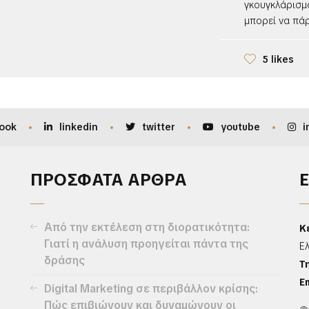
γκουγκλάρισμ
μπορεί να πάρε
5 likes
ook
linkedin
twitter
youtube
i
ΠΡΟΣΦΑΤΑ ΑΡΘΡΑ
Από την εκτέλεση στη διορατικότητα:
Κ
Γιατί η ανάλυση προηγείται πάντα της
Ε
δράσης
Τ
Em
Digital Marketing σε περιβάλλον κρίσης:
Πώς επιβιώνουν και δυναμώνουν οι