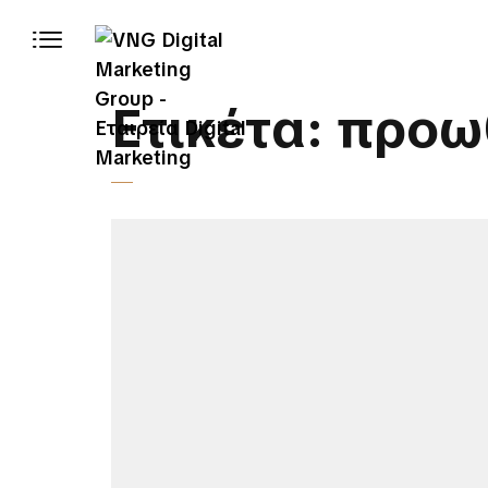
Ετικέτα:
προω