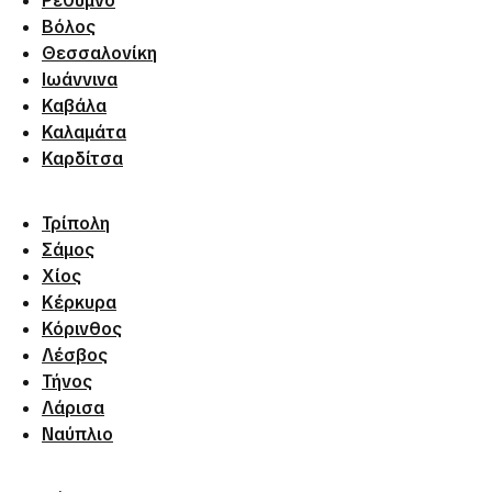
Ρέθυμνο
Βόλος
Θεσσαλονίκη
Ιωάννινα
Καβάλα
Καλαμάτα
Καρδίτσα
Τρίπολη
Σάμος
Χίος
Κέρκυρα
Κόρινθος
Λέσβος
Τήνος
Λάρισα
Ναύπλιο