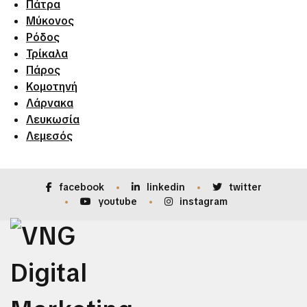
Πάτρα
Μύκονος
Ρόδος
Τρίκαλα
Πάρος
Κομοτηνή
Λάρνακα
Λευκωσία
Λεμεσός
facebook
linkedin
twitter
youtube
instagram