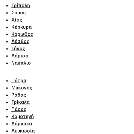
Τρίπολη
Σάμος
Χίος
Κέρκυρα
Κόρινθος
Λέσβος
Τήνος
Λάρισα
Ναύπλιο
Πάτρα
Μύκονος
Ρόδος
Τρίκαλα
Πάρος
Κομοτηνή
Λάρνακα
Λευκωσία