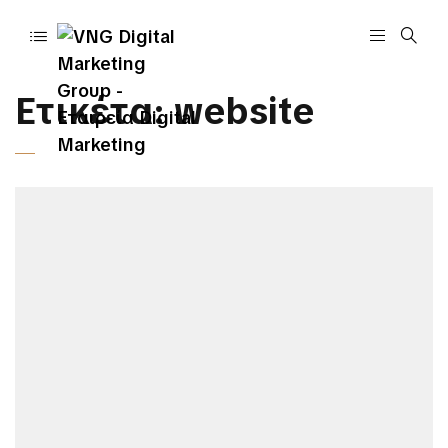
Ετικέτα:
website