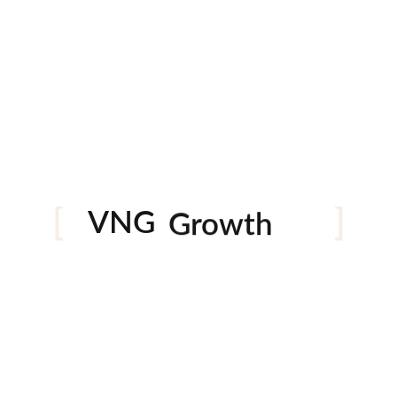
29/03/2024
Twitter Marke
θα απαντήσου
στρατηγική mar
culture, τοπικ
μάρκες που χρ
Digital
0 likes
Marketing
Strategy
VNG
Success
Γιατί η
Growth
να χρησ
27/03/2024
Γιατί η B2B ε
Twitter Με τό
διαθέσιμα για