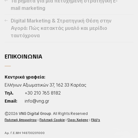
Τα βήματα για μια πετυχημένη στρατηγική E-
mail marketing
Digital Marketing & Στρατηγική Θέση στην
Αγορά: Πώς κατακτάς μυαλό και μερίδιο
ταυτόχρονα
ΕΠΙΚΟΙΝΩΝΙΑ
Κεντρικά γραφεία:
Ελλήνων Αξιωματικών 37, 162 33 Καρέας
Τηλ.
+30 210 765 8182
Email:
info@vng.gr
©2026
VNG Digital Group
. All Rights Reserved
Πολιτική Απορρήτου
|
Πολιτική Cookie
|
Όροι Χρήσης
|
FAQ's
Αρ. Γ.Ε.ΜΗ 148730201000