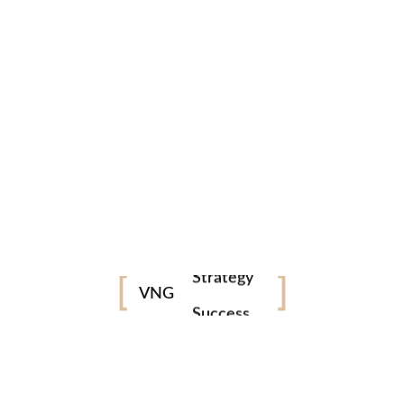
σε σύγκριση με λιγότερο από το 50% που την
χρησιμοποίησε το...
Δεν υπάρχουν Σχόλια
0 likes
Digital
Marketing
Strategy
VNG
Success
Growth