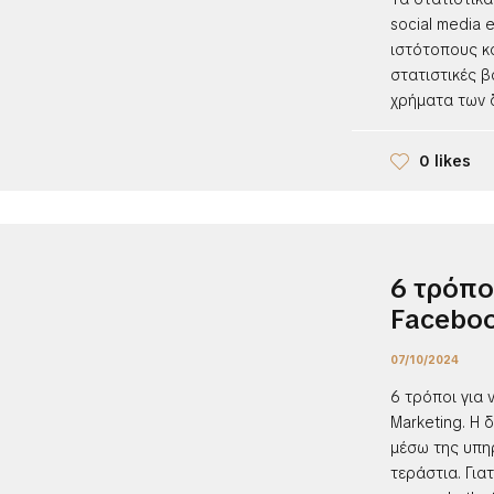
social media 
ιστότοπους κ
στατιστικές 
χρήματα των δ
0 likes
6 τρόπο
Faceboo
07/10/2024
6 τρόποι για
Marketing. Η 
μέσω της υπη
τεράστια. Για