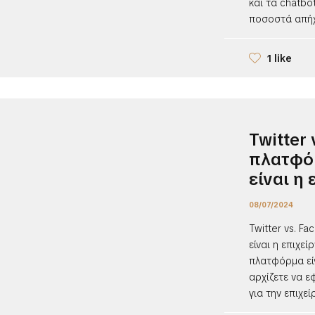
και τα chatb
ποσοστά απήχη
1 like
Twitter
πλατφόρ
είναι η
08/07/2024
Twitter vs. F
είναι η επιχεί
πλατφόρμα είν
αρχίζετε να ε
για την επιχεί