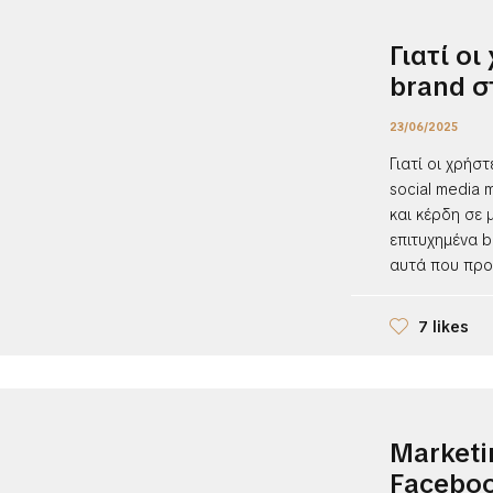
Γιατί ο
brand σ
23/06/2025
Γιατί οι χρήσ
social media 
και κέρδη σε 
επιτυχημένα b
αυτά που προσ
7 likes
Marketi
Faceboo