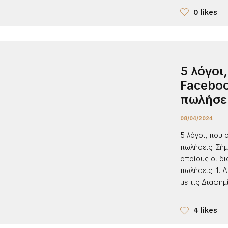
0 likes
5 λόγοι
Faceboo
πωλήσε
08/04/2024
5 λόγοι, που 
πωλήσεις. Σήμ
οποίους οι δ
πωλήσεις. 1. 
με τις Διαφημί
4 likes