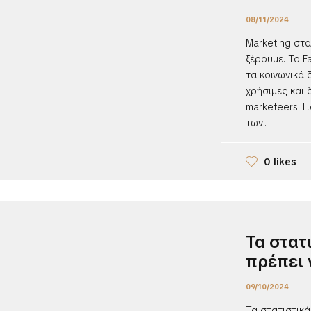
08/11/2024
Marketing στα
ξέρουμε. Το F
τα κοινωνικά δ
χρήσιμες και
marketeers. Γ
των...
0 likes
Τα στατ
πρέπει 
09/10/2024
Τα στατιστικά