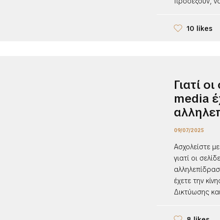
προσέξουν, ν
10 likes
Γιατί οι
media έ
αλληλε
09/07/2025
Ασχολείστε με
γιατί οι σελί
αλληλεπίδρασ
έχετε την κίν
Δικτύωσης και
8 likes