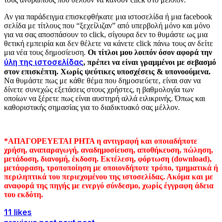
Αν για παράδειγμα επισκεφθήκατε μια ιστοσελίδα ή μια facebook
σελίδα με τίτλους που “ξεχείλιζαν” από υπερβολή μόνο και μόνο
για να σας αποσπάσουν το click, σίγουρα δεν το θυμάστε ως μια
θετική εμπειρία και δεν θέλετε να κάνετε click πάνω τους αν δείτε
μια νέα τους δημοσίευση.
Οι τίτλοι μου λοιπόν όσον αφορά την
ύλη της ιστοσελίδας
, πρέπει να είναι γραμμένοι με σεβασμό
στον επισκέπτη. Χωρίς ψεύτικες υποσχέσεις & υπονοούμενα.
Να θυμάστε πως με κάθε θέμα που δημοσιεύετε, είναι σαν να
δίνετε συνεχώς εξετάσεις στους χρήστες, η βαθμολογία των
οποίων να ξέρετε πως είναι αυστηρή αλλά ειλικρινής. Όπως και
καθοριστικής σημασίας για το διαδικτυακό σας μέλλον.
*ΑΠΑΓΟΡΕΥΕΤΑΙ ΡΗΤΑ η αντιγραφή και οποιαδήποτε
χρήση, αναπαραγωγή, αναδημοσίευση, αποθήκευση, πώληση,
μετάδοση, διανομή, έκδοση. Εκτέλεση, φόρτωση (download),
μετάφραση, τροποποίηση με οποιονδήποτε τρόπο, τμηματικά ή
περιληπτικά του περιεχομένου της ιστοσελίδας. Ακόμα και με
αναφορά της πηγής με ενεργό σύνδεσμο, χωρίς έγγραφη άδεια
του εκδότη.
11 likes