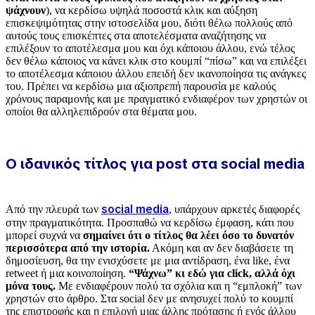
ψάχνουν
), να κερδίσω υψηλά ποσοστά κλικ και αύξηση
επισκεψιμότητας στην ιστοσελίδα μου, διότι θέλω πολλούς από
αυτούς τους επισκέπτες στα αποτελέσματα αναζήτησης να
επιλέξουν το αποτέλεσμα μου και όχι κάποιου άλλου, ενώ τέλος
δεν θέλω κάποιος να κάνει κλικ στο κουμπί “πίσω” και να επιλέξει
το αποτέλεσμα κάποιου άλλου επειδή δεν ικανοποίησα τις ανάγκες
του. Πρέπει να κερδίσω μια αξιοπρεπή παρουσία με καλούς
χρόνους παραμονής και με πραγματικό ενδιαφέρον των χρηστών οι
οποίοι θα αλληλεπιδρούν στα θέματα μου.
Ο ιδανικός τίτλος για post στα social media
social media
Από την πλευρά των
, υπάρχουν αρκετές διαφορές
στην πραγματικότητα. Προσπαθώ να κερδίσω έμφαση, κάτι που
μπορεί συχνά να
σημαίνει ότι ο τίτλος θα λέει όσο το δυνατόν
περισσότερα από την ιστορία.
Ακόμη και αν δεν διαβάσετε τη
δημοσίευση, θα την ενισχύσετε με μια αντίδραση, ένα like, ένα
retweet ή μια κοινοποίηση.
“Ψάχνω” κι εδώ για click, αλλά όχι
μόνα τους.
Με ενδιαφέρουν πολύ τα σχόλια και η “εμπλοκή” των
χρηστών στο άρθρο. Στα social δεν με ανησυχεί πολύ το κουμπί
της επιστροφής και η επιλογή μιας άλλης πρότασης ή ενός άλλου