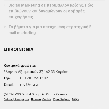
Digital Marketing σε περιβάλλον κρίσης: Πώς
επιβιώνουν και δυναμώνουν οι σοβαρές
επιχειρήσεις
Τα βήματα για μια πετυχημένη στρατηγική E-
mail marketing
ΕΠΙΚΟΙΝΩΝΙΑ
Κεντρικά γραφεία:
Ελλήνων Αξιωματικών 37, 162 33 Καρέας
Τηλ.
+30 210 765 8182
Email:
info@vng.gr
©2026
VNG Digital Group
. All Rights Reserved
Πολιτική Απορρήτου
|
Πολιτική Cookie
|
Όροι Χρήσης
|
FAQ's