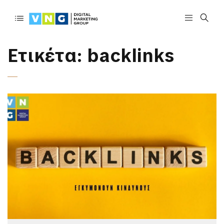
Ετικέτα:
backlinks