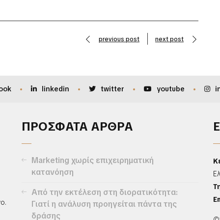
previous post
next post
ook
linkedin
twitter
youtube
i
ΠΡΟΣΦΑΤΑ ΑΡΘΡΑ
Marketing χωρίς επιχειρηματική
Κ
κατανόηση
Ε
Τ
Από την εκτέλεση στη διορατικότητα:
Em
ο.
Γιατί η ανάλυση προηγείται πάντα της
δράσης
©