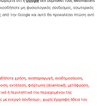
νωρίζετε ότι η
Google
δεν συμπαθεί τους webmasters
ιοσδήποτε μη φυσιολογικός σύνδεσμος, εσωτερικός
ες από την Google και αυτό θα προκαλέσει πτώση αντί
δήποτε χρήση, αναπαραγωγή, αναδημοσίευση,
δοση, εκτέλεση, φόρτωση (download), μετάφραση,
κά ή περιληπτικά του περιεχομένου της
ς με ενεργό σύνδεσμο-, χωρίς έγγραφη άδεια του