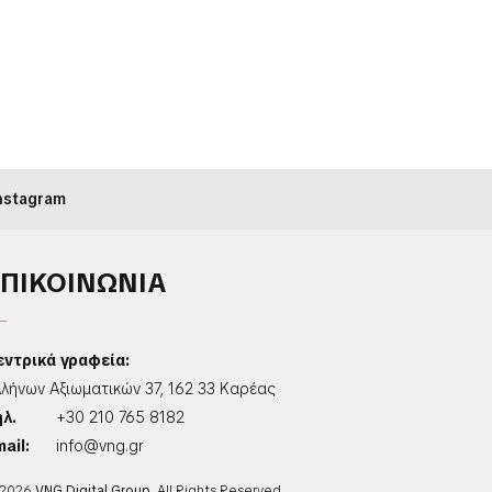
nstagram
ΕΠΙΚΟΙΝΩΝΙΑ
εντρικά γραφεία:
λλήνων Αξιωματικών 37, 162 33 Καρέας
ηλ.
+30 210 765 8182
ail:
info@vng.gr
2026
VNG Digital Group
. All Rights Reserved