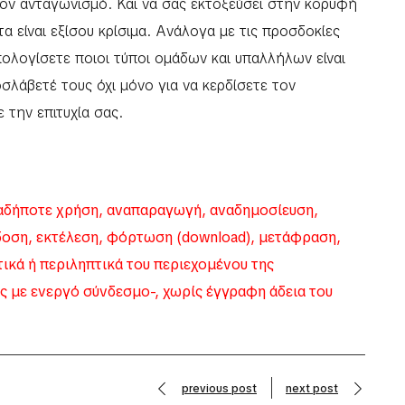
 τον ανταγωνισμό. Και να σας εκτοξεύσει στην κορυφή
τα είναι εξίσου κρίσιμα. Ανάλογα με τις προσδοκίες
πολογίσετε ποιοι τύποι ομάδων και υπαλλήλων είναι
οσλάβετέ τους όχι μόνο για να κερδίσετε τον
 την επιτυχία σας.
δήποτε χρήση, αναπαραγωγή, αναδημοσίευση,
δοση, εκτέλεση, φόρτωση (download), μετάφραση,
κά ή περιληπτικά του περιεχομένου της
ς με ενεργό σύνδεσμο-, χωρίς έγγραφη άδεια του
previous post
next post