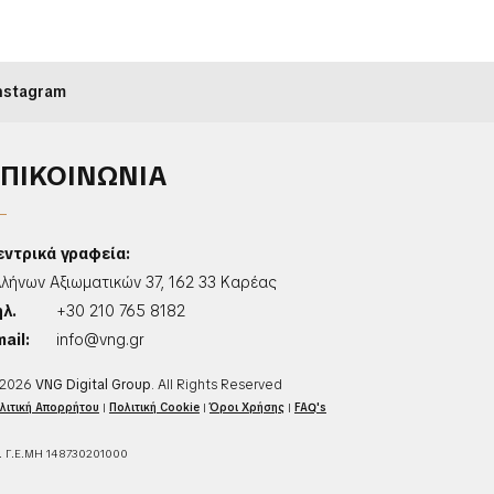
nstagram
ΕΠΙΚΟΙΝΩΝΙΑ
εντρικά γραφεία:
λλήνων Αξιωματικών 37, 162 33 Καρέας
ηλ.
+30 210 765 8182
ail:
info@vng.gr
2026
VNG Digital Group
. All Rights Reserved
λιτική Απορρήτου
|
Πολιτική Cookie
|
Όροι Χρήσης
|
FAQ's
. Γ.Ε.ΜΗ 148730201000