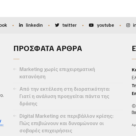
ook
linkedin
twitter
youtube
i
ΠΡΟΣΦΑΤΑ ΑΡΘΡΑ
Marketing χωρίς επιχειρηματική
Κ
κατανόηση
Ε
Τ
Από την εκτέλεση στη διορατικότητα:
Em
ο.
Γιατί η ανάλυση προηγείται πάντα της
δράσης
©
Πο
Digital Marketing σε περιβάλλον κρίσης:
Πώς επιβιώνουν και δυναμώνουν οι
Αρ
σοβαρές επιχειρήσεις