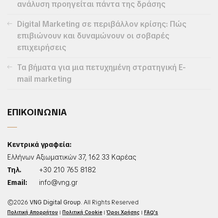
ανάλυση προηγείται πάντα της δράσης
Digital Marketing σε περιβάλλον κρίσης: Πώς
επιβιώνουν και δυναμώνουν οι σοβαρές
επιχειρήσεις
Τα βήματα για μια πετυχημένη στρατηγική E-
mail marketing
ΕΠΙΚΟΙΝΩΝΙΑ
Κεντρικά γραφεία:
Ελλήνων Αξιωματικών 37, 162 33 Καρέας
Τηλ.
+30 210 765 8182
Email:
info@vng.gr
©2026
VNG Digital Group
. All Rights Reserved
Πολιτική Απορρήτου
|
Πολιτική Cookie
|
Όροι Χρήσης
|
FAQ's