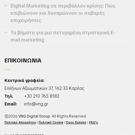
Digital Marketing σε περιβάλλον κρίσης: Πώς
επιβιώνουν και δυναμώνουν οι σοβαρές
επιχειρήσεις
Τα βήματα για μια πετυχημένη στρατηγική E-
mail marketing
ΕΠΙΚΟΙΝΩΝΙΑ
Κεντρικά γραφεία:
Ελλήνων Αξιωματικών 37, 162 33 Καρέας
Τηλ.
+30 210 765 8182
Email:
info@vng.gr
©2026
VNG Digital Group
. All Rights Reserved
Πολιτική Απορρήτου
|
Πολιτική Cookie
|
Όροι Χρήσης
|
FAQ's