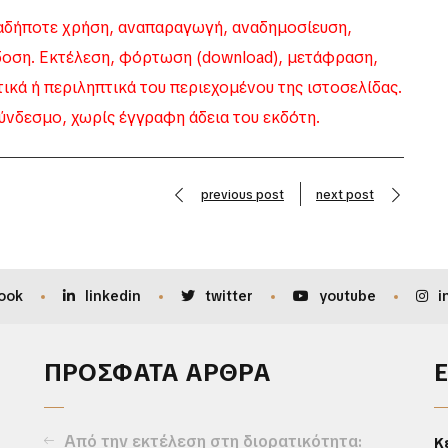
δήποτε χρήση, αναπαραγωγή, αναδημοσίευση,
δοση. Εκτέλεση, φόρτωση (download), μετάφραση,
κά ή περιληπτικά του περιεχομένου της ιστοσελίδας.
ύνδεσμο, χωρίς έγγραφη άδεια του εκδότη.
previous post
next post
ook
linkedin
twitter
youtube
i
ΠΡΟΣΦΑΤΑ ΑΡΘΡΑ
Από την εκτέλεση στη διορατικότητα:
Κ