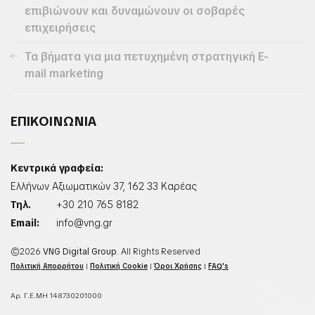
επιβιώνουν και δυναμώνουν οι σοβαρές
επιχειρήσεις
Τα βήματα για μια πετυχημένη στρατηγική E-
mail marketing
ΕΠΙΚΟΙΝΩΝΙΑ
Κεντρικά γραφεία:
Ελλήνων Αξιωματικών 37, 162 33 Καρέας
Τηλ.
+30 210 765 8182
Email:
info@vng.gr
©2026
VNG Digital Group
. All Rights Reserved
Πολιτική Απορρήτου
|
Πολιτική Cookie
|
Όροι Χρήσης
|
FAQ's
Αρ. Γ.Ε.ΜΗ 148730201000