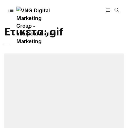
Ετικέτα:
gif