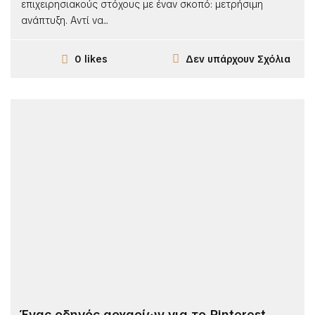
επιχειρησιακούς στόχους με έναν σκοπό: μετρήσιμη
ανάπτυξη. Αντί να...
Δεν υπάρχουν Σχόλια
0 likes
Ένας οδηγός αρχαρίων για το Pinterest