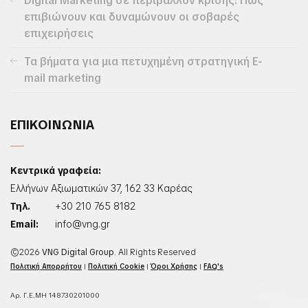
Digital Marketing σε περιβάλλον κρίσης: Πώς
επιβιώνουν και δυναμώνουν οι σοβαρές
επιχειρήσεις
Τα βήματα για μια πετυχημένη στρατηγική E-
mail marketing
ΕΠΙΚΟΙΝΩΝΙΑ
Κεντρικά γραφεία:
Ελλήνων Αξιωματικών 37, 162 33 Καρέας
Τηλ.
+30 210 765 8182
Email:
info@vng.gr
©2026
VNG Digital Group
. All Rights Reserved
Πολιτική Απορρήτου
|
Πολιτική Cookie
|
Όροι Χρήσης
|
FAQ's
Αρ. Γ.Ε.ΜΗ 148730201000