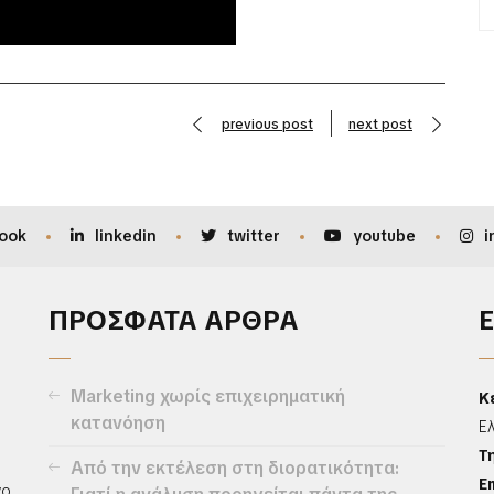
previous post
next post
ook
linkedin
twitter
youtube
i
ΠΡΟΣΦΑΤΑ ΑΡΘΡΑ
Marketing χωρίς επιχειρηματική
Κ
κατανόηση
Ε
Τ
Από την εκτέλεση στη διορατικότητα:
Em
ο.