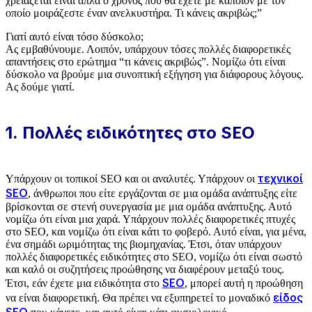
χρειάζεται είναι απλά ο χρόνος που θα έχετε με κάποιον με τον
οποίο μοιράζεστε έναν ανελκυστήρα. Τι κάνεις ακριβώς;”
Γιατί αυτό είναι τόσο δύσκολο;
Ας εμβαθύνουμε. Λοιπόν, υπάρχουν τόσες πολλές διαφορετικές
απαντήσεις στο ερώτημα “τι κάνεις ακριβώς”. Νομίζω ότι είναι
δύσκολο να βρούμε μια συνοπτική εξήγηση για διάφορους λόγους.
Ας δούμε γιατί.
1. Πολλές ειδικότητες στο SEO
τεχνικοί
Υπάρχουν οι τοπικοί SEO και οι αναλυτές. Υπάρχουν οι
SEO
, άνθρωποι που είτε εργάζονται σε μια ομάδα ανάπτυξης είτε
βρίσκονται σε στενή συνεργασία με μια ομάδα ανάπτυξης. Αυτό
νομίζω ότι είναι μια χαρά. Υπάρχουν πολλές διαφορετικές πτυχές
στο SEO, και νομίζω ότι είναι κάτι το φοβερό. Αυτό είναι, για μένα,
ένα σημάδι ωριμότητας της βιομηχανίας. Έτσι, όταν υπάρχουν
πολλές διαφορετικές ειδικότητες στο SEO, νομίζω ότι είναι σωστό
και καλό οι συζητήσεις προώθησης να διαφέρουν μεταξύ τους.
SEO
Έτσι, εάν έχετε μια ειδικότητα στο
, μπορεί αυτή η προώθηση
είδος
να είναι διαφορετική. Θα πρέπει να εξυπηρετεί το μοναδικό