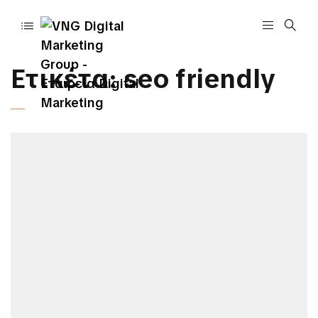
Ετικέτα:
seo friendly