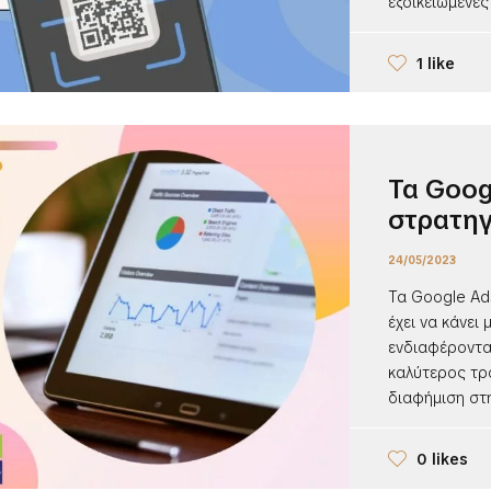
εξοικειωμένες 
1 like
Τα Goog
στρατηγ
24/05/2023
Τα Google Ads
έχει να κάνει
ενδιαφέροντα
καλύτερος τρ
διαφήμιση στη
0 likes