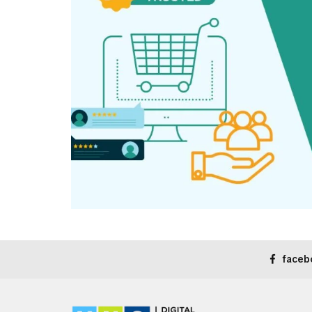
faceb