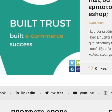
εμπιστ
eshop;
26/04/2023
Πως θα κερδί
Ποια βήματα π
εμπιστοσύνη 
αποδείξεις ότι
καλές. Είναι γε
0 likes
ook
linkedin
twitter
youtube
i