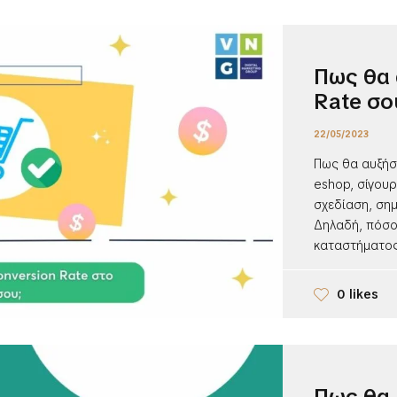
Πως θα 
Rate σο
22/05/2023
Πως θα αυξήσε
eshop, σίγουρ
σχεδίαση, σημ
Δηλαδή, πόσο
καταστήματος 
0 likes
Πως θα 