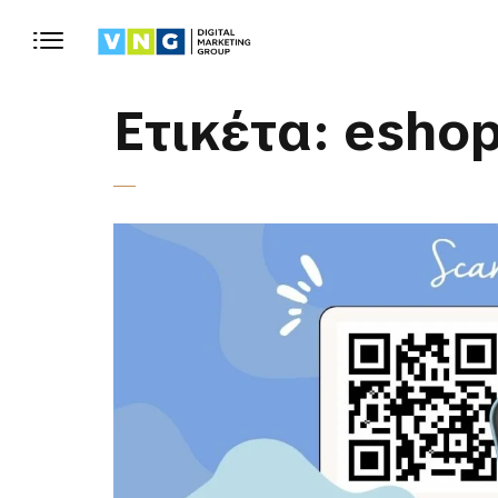
Ετικέτα:
esho