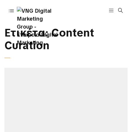
Ετικέτα:
Content
Curation