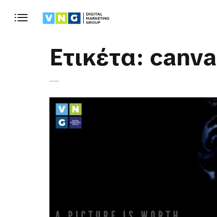
Ετικέτα:
canv