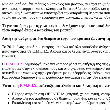
Μια σοβαρή ασθένεια όπως ο καρκίνος του μαστού, αλλάζει τη ζωή τη
άνθρωπος καταρρέει και σε κλάσματα δευτερολέπτου ο φόβος και η α
οικονομική δυνατότητα να υποστηρίξει την απαραίτητη θεραπεία που 
τουλάχιστον ως προς την εφαρμογή των αναγκαίων, χωρίς να ανησυχε
Τι γίνεται όμως με τις γυναίκες που δεν έχουν την οικονομική δ
τόσο σοβαρό όπως ο καρκίνος του μαστού;
Αυτή την ανάγκη, με ένα θεάρεστο έργο που κρατάει ζωντανή τ
Το 2011, ένας σπουδαίος γιατρός μα πάνω απ’ όλα σπουδαίος άνθρω
μετονομάστηκε σε Ε.Μ.Ε.Ι.Σ. Ακόμα και οι λέξεις είναι φτωχές για
γυναίκες.
Η
Ε.Μ.Ε.Ι.Σ.
δημιουργήθηκε για να προσφέρει τη στήριξή της στις 
επιστήμονες στην εκπαίδευσή τους και στο γνωστικό αντικείμενο τ
αφυπνίζει τις γυναίκες της περιφέρειας με τις εξορμήσεις ελέγχου 
Και φυσικά δημιουργεί μία ελπιδοφόρα δυναμική για την συνέχιση α
Έκτοτε, η
Ε.Μ.Ε.Ι.Σ.
ανέπτυξε μια πλούσια και δυναμική κοινω
Πλήρης στήριξη στη ΘΕΡΑΠΕΙΑ (ιατρική, χειρουργική, νοση
Αφύπνιση του πληθυσμού σε θέματα πρόληψης και έγκαιρης δι
Εκπαίδευση και στήριξη νέων επιστημόνων σε θέματα μαστού 