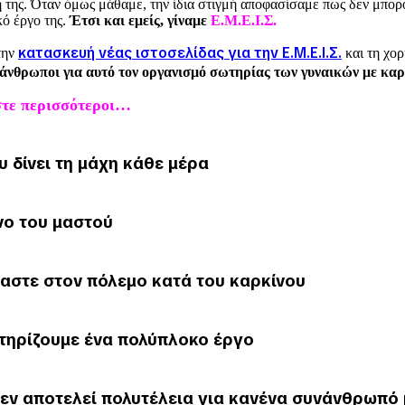
της. Όταν όμως μάθαμε, την ίδια στιγμή αποφασίσαμε πως δεν μπορο
κό έργο της.
Έτσι και εμείς, γίναμε
Ε.Μ.Ε.Ι.Σ.
κατασκευή νέας ιστοσελίδας για την Ε.Μ.Ε.Ι.Σ.
την
και τη χο
 άνθρωποι για αυτό τον οργανισμό σωτηρίας των γυναικών με καρ
στε περισσότεροι…
 δίνει τη μάχη κάθε μέρα
νο του μαστού
μαστε στον πόλεμο κατά του καρκίνου
τηρίζουμε ένα πολύπλοκο έργο
 δεν αποτελεί πολυτέλεια για κανένα συνάνθρωπό