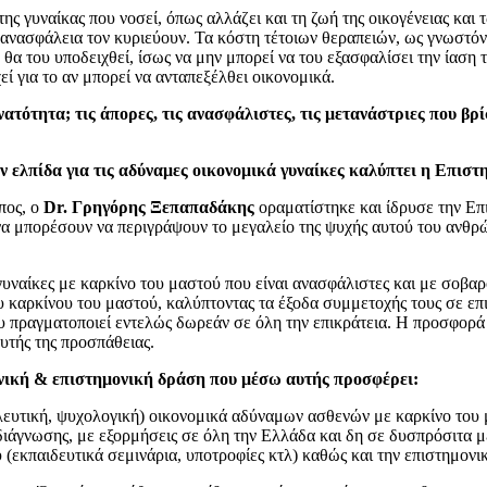
ς γυναίκας που νοσεί, όπως αλλάζει και τη ζωή της οικογένειας και 
νασφάλεια τον κυριεύουν. Τα κόστη τέτοιων θεραπειών, ως γνωστόν ε
θα του υποδειχθεί, ίσως να μην μπορεί να του εξασφαλίσει την ίαση 
ί για το αν μπορεί να ανταπεξέλθει οικονομικά.
υνατότητα; τις άπορες, τις ανασφάλιστες, τις μετανάστριες που β
ην ελπίδα για τις αδύναμες οικονομικά γυναίκες καλύπτει η Επι
πος, ο
Dr. Γρηγόρης Ξεπαπαδάκης
οραματίστηκε και ίδρυσε την Ε
 να μπορέσουν να περιγράψουν το μεγαλείο της ψυχής αυτού του ανθρώ
γυναίκες με καρκίνο του μαστού που είναι ανασφάλιστες και με σοβα
ου καρκίνου του μαστού, καλύπτοντας τα έξοδα συμμετοχής τους σε ε
που πραγματοποιεί εντελώς δωρεάν σε όλη την επικράτεια. Η προσφορά
υτής της προσπάθειας.
νική & επιστημονική δράση που μέσω αυτής προσφέρει:
λευτική, ψυχολογική) οικονομικά αδύναμων ασθενών με καρκίνο του
άγνωσης, με εξορμήσεις σε όλη την Ελλάδα και δη σε δυσπρόσιτα μέ
(εκπαιδευτικά σεμινάρια, υποτροφίες κτλ) καθώς και την επιστημονι