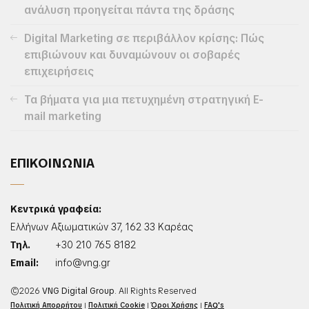
ανάλυση προηγείται πάντα της δράσης
Digital Marketing σε περιβάλλον κρίσης: Πώς
επιβιώνουν και δυναμώνουν οι σοβαρές
επιχειρήσεις
Τα βήματα για μια πετυχημένη στρατηγική E-
mail marketing
ΕΠΙΚΟΙΝΩΝΙΑ
Κεντρικά γραφεία:
Ελλήνων Αξιωματικών 37, 162 33 Καρέας
Τηλ.
+30 210 765 8182
Email:
info@vng.gr
©2026
VNG Digital Group
. All Rights Reserved
Πολιτική Απορρήτου
|
Πολιτική Cookie
|
Όροι Χρήσης
|
FAQ's