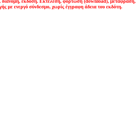
ιανομή, έκδοση. Εκτέλεση, φόρτωση (download), μετάφραση,
ής με ενεργό σύνδεσμο, χωρίς έγγραφη άδεια του εκδότη.