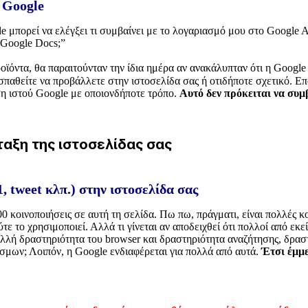
ς Google
μπορεί να ελέγξει τι συμβαίνει με το λογαριασμό μου στο Google Ana
ο Google Docs;”
ροϊόντα, θα παραιτούνταν την ίδια ημέρα αν ανακάλυπταν ότι η Google
ροσπαθείτε να προβάλλετε στην ιστοσελίδα σας ή οτιδήποτε σχετικό. 
ση ιστού Google με οποιονδήποτε τρόπο.
Αυτό δεν πρόκειται να συμβ
αξη της ιστοσελίδας σας
, tweet κλπ.) στην ιστοσελίδα σας
00 κοινοποιήσεις σε αυτή τη σελίδα. Πω πω, πράγματι, είναι πολλές κ
ύτε το χρησιμοποιεί. Αλλά τι γίνεται αν αποδειχθεί ότι πολλοί από ε
λή δραστηριότητα του browser και δραστηριότητα αναζήτησης, δραστ
σμων; Λοιπόν, η Google ενδιαφέρεται για πολλά από αυτά.
Έτσι έμμε