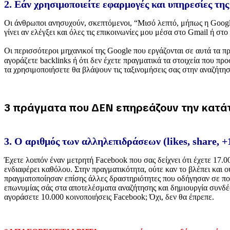
2. Εάν χρησιμοποιείτε εφαρμογές και υπηρεσίες τη
Oι άνθρωποι ανησυχούν, σκεπτόμενοι, “Μισό λεπτό, μήπως η Google 
γίνει αν ελέγξει και όλες τις επικοινωνίες μου μέσα στο Gmail ή στ
Οι περισσότεροι μηχανικοί της Google που εργάζονται σε αυτά τα π
αγοράζετε backlinks ή ότι δεν έχετε πραγματικά τα στοιχεία που π
τα χρησιμοποιήσετε θα βλάψουν τις ταξινομήσεις σας στην αναζήτη
3 πράγματα που ΔΕΝ επηρεάζουν την κατάτ
3. Ο αριθμός των αλληλεπιδράσεων (likes, share, +1
Έχετε λοιπόν έναν μετρητή Facebook που σας δείχνει ότι έχετε 17.0
ενδιαφέρει καθόλου. Στην πραγματικότητα, ούτε καν το βλέπει και ο
πραγματοποίησαν επίσης άλλες δραστηριότητες που οδήγησαν σε πολ
επωνυμίας σάς στα αποτελέσματα αναζήτησης και δημιουργία συνδέ
αγοράσετε 10.000 κοινοποιήσεις Facebook; Όχι, δεν θα έπρεπε.