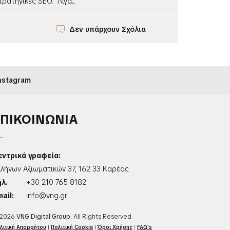
ρατηγικές SEO. Λίγα...
Δεν υπάρχουν Σχόλια
nstagram
ΕΠΙΚΟΙΝΩΝΙΑ
εντρικά γραφεία:
λλήνων Αξιωματικών 37, 162 33 Καρέας
ηλ.
+30 210 765 8182
ail:
info@vng.gr
2026
VNG Digital Group
. All Rights Reserved
λιτική Απορρήτου
|
Πολιτική Cookie
|
Όροι Χρήσης
|
FAQ's