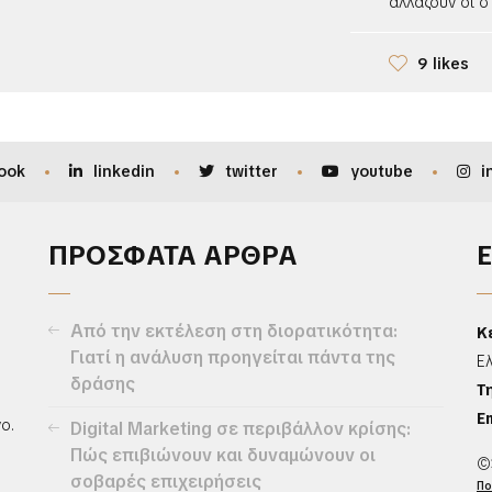
αλλάζουν οι στ
9 likes
ook
linkedin
twitter
youtube
i
ΠΡΟΣΦΑΤΑ ΑΡΘΡΑ
Από την εκτέλεση στη διορατικότητα:
Κ
Γιατί η ανάλυση προηγείται πάντα της
Ε
δράσης
Τ
Em
ο.
Digital Marketing σε περιβάλλον κρίσης:
Πώς επιβιώνουν και δυναμώνουν οι
©
σοβαρές επιχειρήσεις
Πο