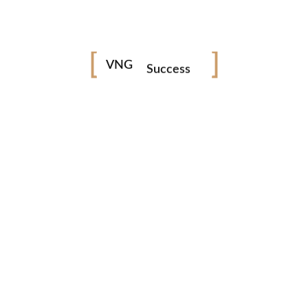
Marketing
Strategy
VNG
Success
Growth
STRATEGY BEFORE DIGITAL
Συνδέουμε brands με νόημα και διάρκεια.
Σχεδιάζουμε στρατηγική πριν από εικόνα
και χτίζουμε digital παρουσία που αντέχει στον χρόνο.
VNG — Εκεί όπου η σκέψη προηγείται της εικόνας.
ΠΡΟΣΦΑΤΑ ΑΡΘΡΑ