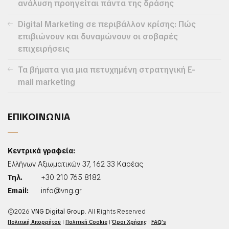
ανάλυση προηγείται πάντα της δράσης
Digital Marketing σε περιβάλλον κρίσης: Πώς
επιβιώνουν και δυναμώνουν οι σοβαρές
επιχειρήσεις
Τα βήματα για μια πετυχημένη στρατηγική E-
mail marketing
ΕΠΙΚΟΙΝΩΝΙΑ
Κεντρικά γραφεία:
Ελλήνων Αξιωματικών 37, 162 33 Καρέας
Τηλ.
+30 210 765 8182
Email:
info@vng.gr
©2026
VNG Digital Group
. All Rights Reserved
Πολιτική Απορρήτου
|
Πολιτική Cookie
|
Όροι Χρήσης
|
FAQ's