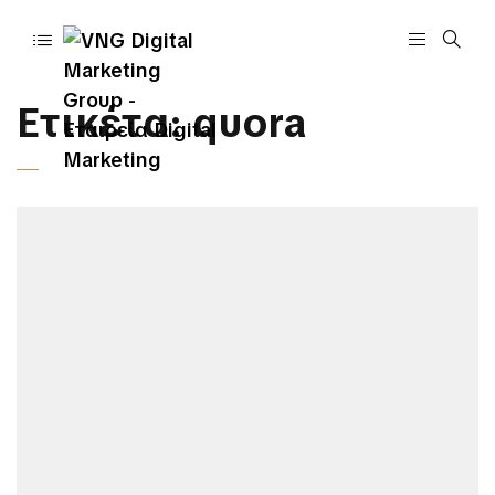
Ετικέτα:
quora