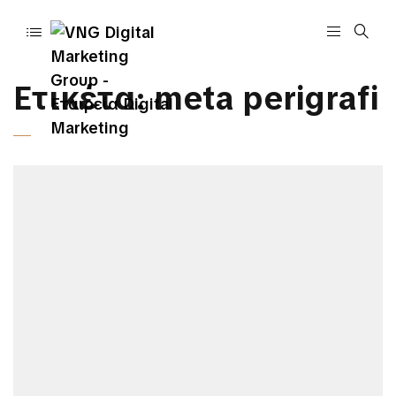
Ετικέτα:
meta perigrafi