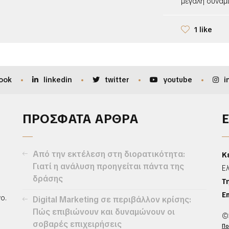
μεγάλη δυναμικ
1 like
ook
linkedin
twitter
youtube
i
ΠΡΟΣΦΑΤΑ ΑΡΘΡΑ
Από την εκτέλεση στη διορατικότητα:
Κ
Γιατί η ανάλυση προηγείται πάντα της
Ε
δράσης
Τ
Em
ο.
Digital Marketing σε περιβάλλον κρίσης:
Πώς επιβιώνουν και δυναμώνουν οι
©
σοβαρές επιχειρήσεις
Πο