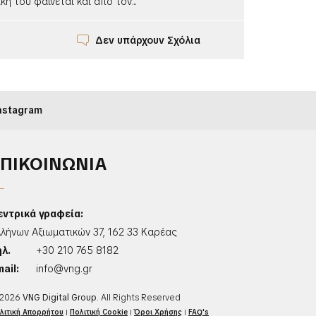
ή του φαίνεται και από τον...
Δεν υπάρχουν Σχόλια
nstagram
ΕΠΙΚΟΙΝΩΝΙΑ
εντρικά γραφεία:
λλήνων Αξιωματικών 37, 162 33 Καρέας
ηλ.
+30 210 765 8182
ail:
info@vng.gr
2026
VNG Digital Group
. All Rights Reserved
λιτική Απορρήτου
|
Πολιτική Cookie
|
Όροι Χρήσης
|
FAQ's