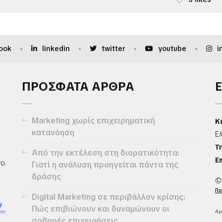
ook
linkedin
twitter
youtube
i
ΠΡΟΣΦΑΤΑ ΑΡΘΡΑ
Marketing χωρίς επιχειρηματική
Κ
κατανόηση
Ε
Τ
Από την εκτέλεση στη διορατικότητα:
Em
ο.
Γιατί η ανάλυση προηγείται πάντα της
δράσης
©
Πο
Digital Marketing σε περιβάλλον κρίσης:
Πώς επιβιώνουν και δυναμώνουν οι
Αρ
σοβαρές επιχειρήσεις