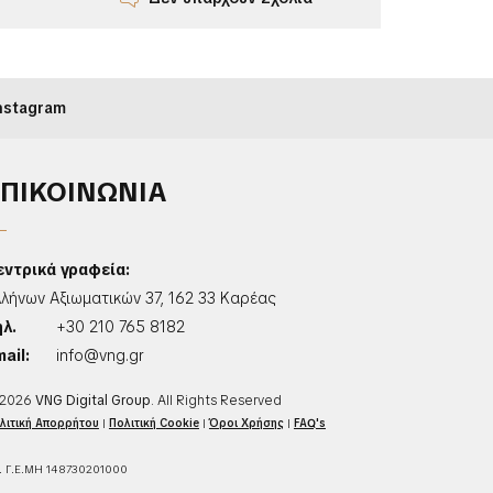
nstagram
ΕΠΙΚΟΙΝΩΝΙΑ
εντρικά γραφεία:
λλήνων Αξιωματικών 37, 162 33 Καρέας
ηλ.
+30 210 765 8182
ail:
info@vng.gr
2026
VNG Digital Group
. All Rights Reserved
λιτική Απορρήτου
|
Πολιτική Cookie
|
Όροι Χρήσης
|
FAQ's
. Γ.Ε.ΜΗ 148730201000