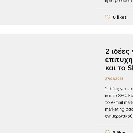
κρίσιμο συστατ
0 likes
2 ιδέες
επιτυχη
και το 
27/01/2023
2 ιδέες για ν
και το SEO. Ε
το e-mail mark
marketing σας
ενημερωτικού 
5 likes