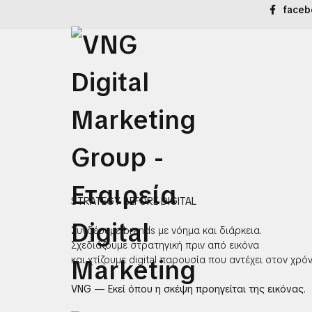
faceb
STRATEGY BEFORE DIGITAL
Συνδέουμε brands με νόημα και διάρκεια.
Σχεδιάζουμε στρατηγική πριν από εικόνα
και χτίζουμε digital παρουσία που αντέχει στον χρόν
VNG — Εκεί όπου η σκέψη προηγείται της εικόνας.