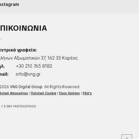
nstagram
ΕΠΙΚΟΙΝΩΝΙΑ
εντρικά γραφεία:
λλήνων Αξιωματικών 37, 162 33 Καρέας
ηλ.
+30 210 765 8182
ail:
info@vng.gr
2026
VNG Digital Group
. All Rights Reserved
λιτική Απορρήτου
|
Πολιτική Cookie
|
Όροι Χρήσης
|
FAQ's
. Γ.Ε.ΜΗ 148730201000