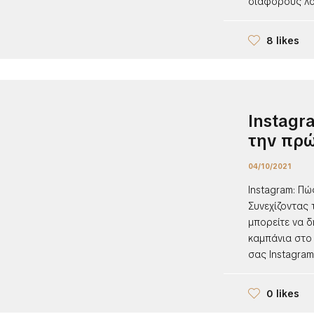
διάφορους λόγ
8 likes
Instagr
την πρώ
04/10/2021
Instagram: Π
Συνεχίζοντας
μπορείτε να 
καμπάνια στο 
σας Instagram
0 likes